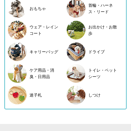
首輪・ハーネ
おもちゃ
ス・リード
ウェア・レイン
お出かけ・お散
コート
歩
キャリーバッグ
ドライブ
ケア用品・消
トイレ・ペット
臭・日用品
シーツ
迷子札
しつけ