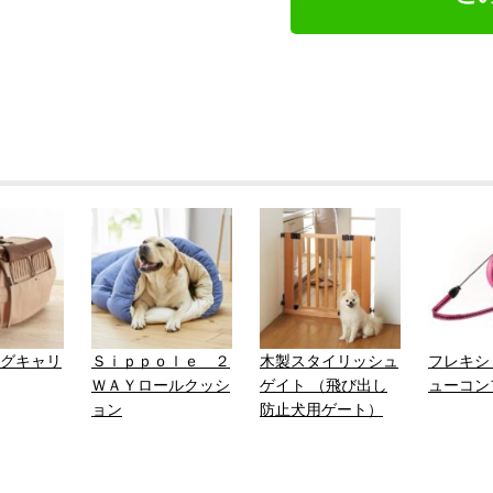
グキャリ
Ｓｉｐｐｏｌｅ ２
木製スタイリッシュ
フレキシ
ＷＡＹロールクッシ
ゲイト （飛び出し
ューコン
ョン
防止犬用ゲート）