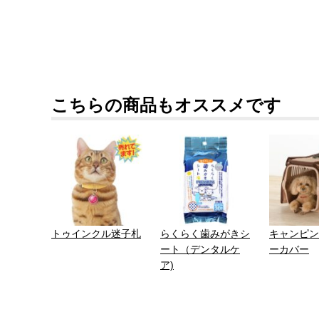
こちらの商品もオススメです
トゥインクル迷子札
らくらく歯みがきシ
キャンピン
ート（デンタルケ
ーカバー
ア)