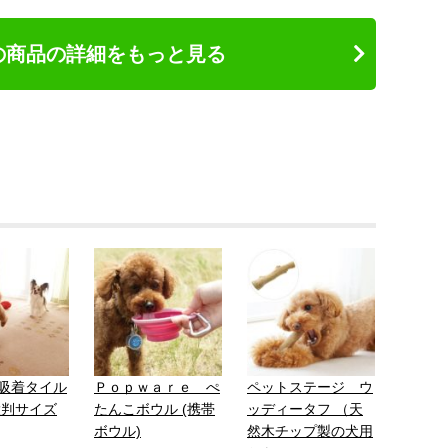
の商品の詳細をもっと見る
吸着タイル
Ｐｏｐｗａｒｅ ぺ
ペットステージ ウ
大判サイズ
たんこボウル (携帯
ッディータフ （天
ボウル)
然木チップ製の犬用