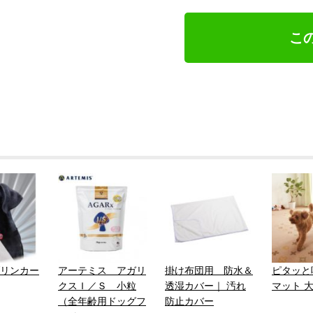
こ
リンカー
アーテミス アガリ
掛け布団用 防水＆
ピタッと
クスＩ／Ｓ 小粒
透湿カバー｜ 汚れ
マット 
（全年齢用ドッグフ
防止カバー