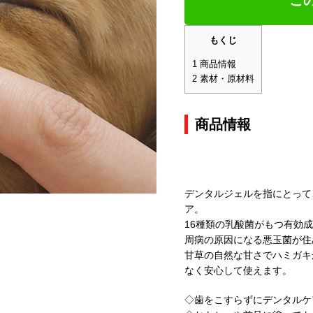
こ
もくじ
1
商品情報
2
素材・原材料
商品情報
デンタルジェルを指にとって
ア。
16種類の乳酸菌がもつ有効
周病の原因になる悪玉菌が住
甘草の自然な甘さでハミガキ
なく安心して使えます。
◇歯をこすらずにデンタルケ