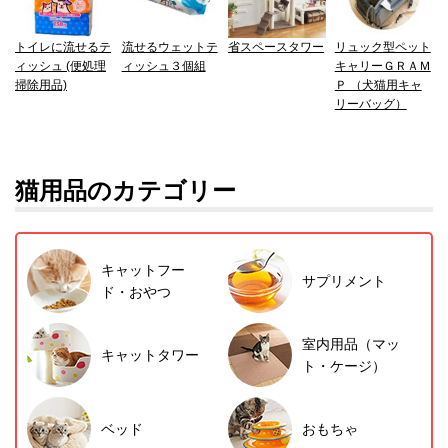
トイレに流せるテ
流せるウェットテ
省スペースタワー
リュック型ペット
ィッシュ (便処理
ィッシュ３個組
キャリーＧＲＡＭ
掃除用品)
Ｐ （犬猫用キャ
リーバッグ）
猫用品のカテゴリー
キャットフー
サプリメント
ド・おやつ
室内用品（マッ
キャットタワー
ト・ケージ）
ベッド
おもちゃ