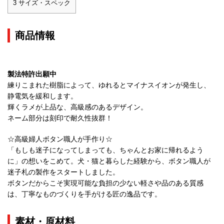
3
サイズ・スペック
商品情報
製法特許出願中
練りこまれた樹脂によって、ゆれるとマイナスイオンが発生し、
静電気を緩和します。
輝くラメが上品な、高級感のあるデザイン。
ネーム部分は刻印で耐久性抜群！
☆高級婦人ボタン職人が手作り☆
「もしも迷子になってしまっても、ちゃんとお家に帰れるよう
に」の想いをこめて。犬・猫と暮らした経験から、ボタン職人が
迷子札の製作をスタートしました。
ボタンだからこそ実現可能な負担の少ない軽さや品のある質感
は、丁寧なものづくりを手がける匠の逸品です。
素材・原材料