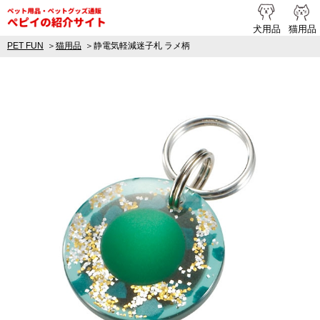
ペピイ提携
犬用品
猫用品
PET FUN
猫用品
静電気軽減迷子札 ラメ柄