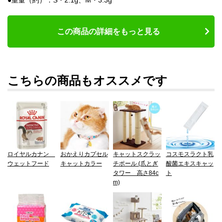
この商品の詳細をもっと見る
こちらの商品もオススメです
ロイヤルカナン
おかえりカプセル
キャットスクラッ
コスモスラクト乳
ウェットフード
キャットカラー
チポール (爪とぎ
酸菌エキスキャッ
タワー 高さ84c
ト
m)