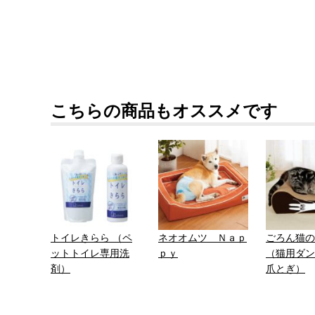
こちらの商品もオススメです
トイレきらら （ペ
ネオオムツ Ｎａｐ
ごろん猫の
ットトイレ専用洗
ｐｙ
（猫用ダン
剤）
爪とぎ）