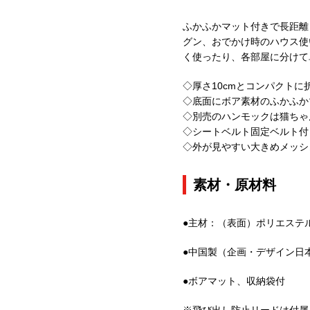
ふかふかマット付きで長距離
グン、おでかけ時のハウス使
く使ったり、各部屋に分けて
◇厚さ10cmとコンパクトに
◇底面にボア素材のふかふか
◇別売のハンモックは猫ちゃ
◇シートベルト固定ベルト付
◇外が見やすい大きめメッシ
素材・原材料
●主材：（表面）ポリエステ
●中国製（企画・デザイン日
●ボアマット、収納袋付