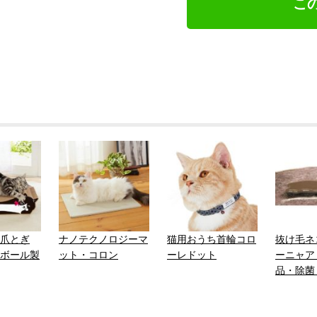
こ
爪とぎ
ナノテクノロジーマ
猫用おうち首輪コロ
抜け毛ネ
ボール製
ット・コロン
ーレドット
ーニャア
品・除菌